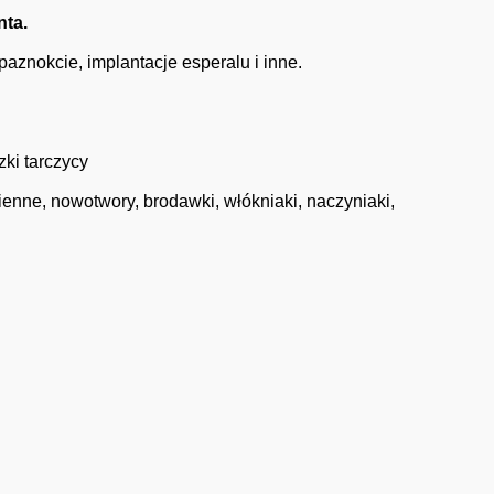
nta.
 paznokcie, implantacje esperalu i inne.
zki tarczycy
nne, nowotwory, brodawki, włókniaki, naczyniaki,