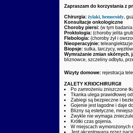
Zapraszam do korzystania z pr
Chirurgia:
żylaki
,
hemoroidy
, gu
Konsultacje onkologiczne
Choroby piersi:
(w tym badania 
Proktologia:
(choroby jelita gru
Flebologia:
(choroby żył i owrzo
Nieoperacyjnie:
teleangiektazje 
Biopsje:
sutka, tarczycy, węzłów
Wymrażanie zmian skórnych, ja
bliznowce, szczeliny odbytu, prze
Wizyty domowe:
rejestracja tel
ZALETY KRIOCHIRURGII
Po zamrożeniu zniszczone tka
Tkanka ulega prawidłowej odb
Zabiegi są bezpieczne i bez
Gojenie jest łagodne i daje d
Blizny są estetyczne, mniejsz
Zwykle nie wymaga znieczule
Krótki czas gojenia.
W miejscach wymorożonych ni
Jest akceptowana przez pacj