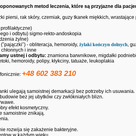
oponowanych metod leczenia, które są przyjazne dla pacje
zki piersi, rak skóry, czerniak, guzy tkanek miękkich, wrastające
profilaktyczne)
bego i odbytu) sigmo-rekto-andoskopia
dzenia żylne)
("pajączki") - obliteracja, hemoroidy,
żylaki kończyn dolnych
, gu
 chłonnych i inne
my ustnej i odbytu:
znamiona barwnikowe, migdałki podniebie
toki, hemoroidy, polipy, kłykciny, tatuaże, leukoplakia
+48 602 383 210
efonicznie:
nki ulegają samoistnej demarkacji bez potrzeby ich usuwania.
udowie bez jej ubytków czy zwłókniałych blizn.
krwawe.
obry efekt kosmetyczny.
e samoistnie znikają.
nia.
e rozwija się zakażenie bakteryjne.
entow w każdym wieku.