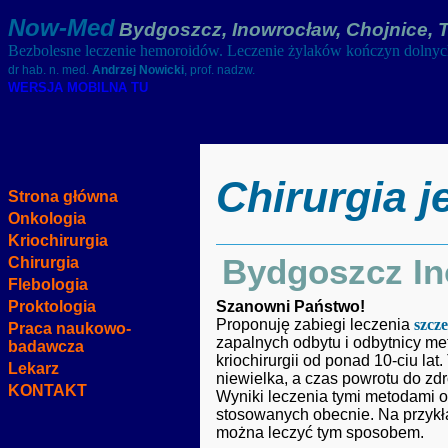
Now-Med
Bydgoszcz, Inowrocław, Chojnice, 
Bezbolesne leczenie hemoroidów. Leczenie żylaków kończyn dolny
dr hab. n. med.
Andrzej Nowicki
, prof. nadzw.
WERSJA MOBILNA TU
Chirurgia 
Strona główna
Onkologia
Kriochirurgia
Bydgoszcz In
Chirurgia
Flebologia
Proktologia
Szanowni Państwo!
Proponuję zabiegi leczenia
szcz
Praca naukowo-
zapalnych odbytu i odbytnicy me
badawcza
kriochirurgii od ponad 10-ciu la
Lekarz
niewielka, a czas powrotu do zdr
KONTAKT
Wyniki leczenia tymi metodami
stosowanych obecnie. Na przykła
można leczyć tym sposobem.