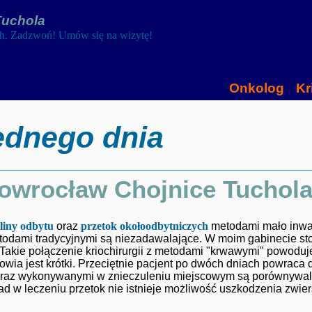
Tuchola
ch. Zadzwoń! Umów się na wizytę!
Onkolog
Kr
jednego dnia
owrocław Chojnice Tuchol
eliny odbytu
oraz
przetok okołoodbytniczych
metodami mało inwaz
todami tradycyjnymi są niezadawalające. W moim gabinecie sto
t. Takie połączenie kriochirurgii z metodami "krwawymi" powoduj
owia jest krótki. Przeciętnie pacjent po dwóch dniach powraca 
 oraz wykonywanymi w znieczuleniu miejscowym są porównywal
d w leczeniu przetok nie istnieje możliwość uszkodzenia zwiera